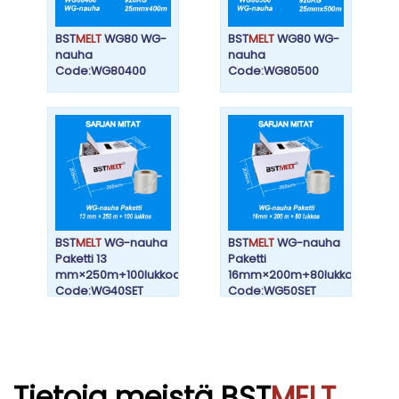
BST
MELT
WG80 WG-
BST
MELT
WG80 WG-
nauha
nauha
Code:WG80400
Code:WG80500
BST
MELT
WG-nauha
BST
MELT
WG-nauha
Paketti 13
Paketti
mm×250m+100lukkoa
16mm×200m+80lukkoa
Code:WG40SET
Code:WG50SET
Tietoja meistä BST
MELT