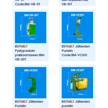
Code:BM-VB-3T
VB-10T
Code:BM-VB-10T
BST
MELT
BST
MELT
Jätteiden
Pystypaalain
Puristin
pakkaamiseen BM-
Code:BM-VC001
VB-30T
Code:BM-VB-30T
BST
MELT
Jätteiden
BST
MELT
Jätteiden
Puristin
puristin