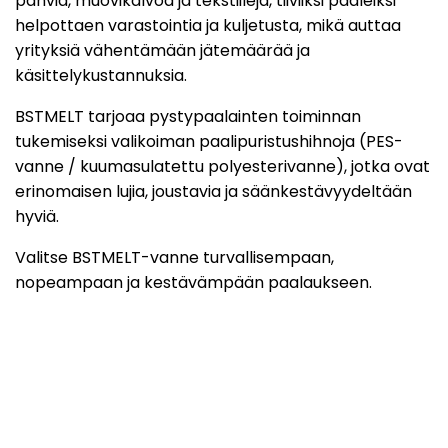
pahvia, muovikalvoa ja tekstiilejä, tiiviiksi paaleiksi
helpottaen varastointia ja kuljetusta, mikä auttaa
yrityksiä vähentämään jätemäärää ja
käsittelykustannuksia.
BSTMELT tarjoaa pystypaalainten toiminnan
tukemiseksi valikoiman paalipuristushihnoja (PES-
vanne / kuumasulatettu polyesterivanne), jotka ovat
erinomaisen lujia, joustavia ja säänkestävyydeltään
hyviä.
Valitse BSTMELT-vanne turvallisempaan,
nopeampaan ja kestävämpään paalaukseen.