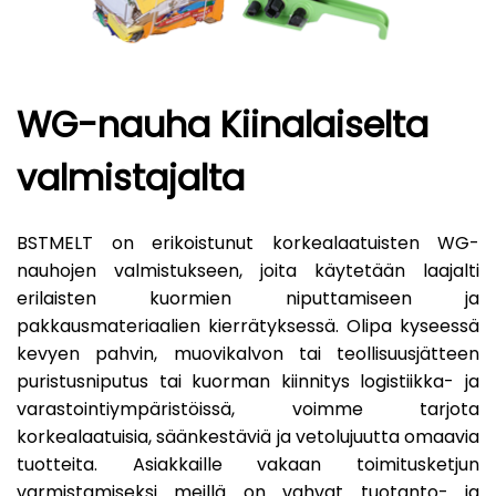
WG-nauha Kiinalaiselta
valmistajalta
BSTMELT on erikoistunut korkealaatuisten WG-
nauhojen valmistukseen, joita käytetään laajalti
erilaisten kuormien niputtamiseen ja
pakkausmateriaalien kierrätyksessä. Olipa kyseessä
kevyen pahvin, muovikalvon tai teollisuusjätteen
puristusniputus tai kuorman kiinnitys logistiikka- ja
varastointiympäristöissä, voimme tarjota
korkealaatuisia, säänkestäviä ja vetolujuutta omaavia
tuotteita. Asiakkaille vakaan toimitusketjun
varmistamiseksi meillä on vahvat tuotanto- ja