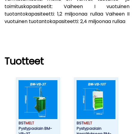
toimituskapasiteetit: Vaiheen I vuotuinen
tuotantokapasiteetti: 1,2 miljoonaa rullaa Vaiheen II
vuotuinen tuotantokapasiteetti: 2,4 miljoonaa rullaa
Tuotteet
BST
MELT
BST
MELT
Pystypaalain BM-
Pystypaalain
VB-3T
kierrätykseen BM-