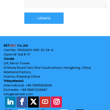
BST
MELT
Co.,Ltd
Cert.No.‌:76093413-000-01-24-A
Open M-Sat 8-17
Osoite
LG1, Mirror Tower
61 Mody Road Tsim Sha Tsui,Kowloon, Hongkong, China
Mainland Factory
Huzhou·Zhejiang·China
Yhteystiedot
International: +86 13655829149
Domestic: +86 18657226687
info@bstmelt.com