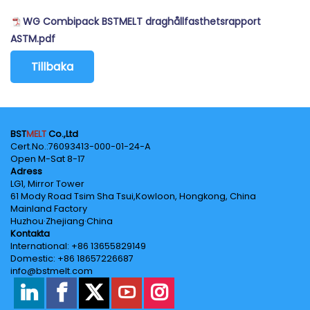
WG Combipack BSTMELT draghållfasthetsrapport
ASTM.pdf
Tillbaka
BST
MELT
Co.,Ltd
Cert.No.‌:76093413-000-01-24-A
Open M-Sat 8-17
Adress
LG1, Mirror Tower
61 Mody Road Tsim Sha Tsui,Kowloon, Hongkong, China
Mainland Factory
Huzhou·Zhejiang·China
Kontakta
International: +86 13655829149
Domestic: +86 18657226687
info@bstmelt.com