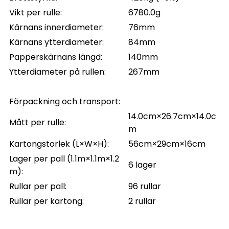
Vikt per rulle:
6780.0g
Kärnans innerdiameter:
76mm
Kärnans ytterdiameter:
84mm
Papperskärnans längd:
140mm
Ytterdiameter på rullen:
267mm
Förpackning och transport:
14.0cm×26.7cm×14.0c
Mått per rulle:
m
Kartongstorlek (L×W×H):
56cm×29cm×16cm
Lager per pall (1.1m×1.1m×1.2
6 lager
m):
Rullar per pall:
96 rullar
Rullar per kartong:
2 rullar