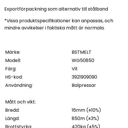
Exportförpackning som alternativ till stålband
*Vissa produktspecifikationer kan anpassas, och
mindre avvikelser i faktiska mått är normala.
Märke:
BSTMELT
Modell:
WG50850
Färg:
Vit
HS-kod:
3921909090
Användning:
Balpressar
Mått och vikt:
Bredd:
16mm (±10%)
Längd:
850m (±3%)
Brottstyrka:
420kg (±5%)