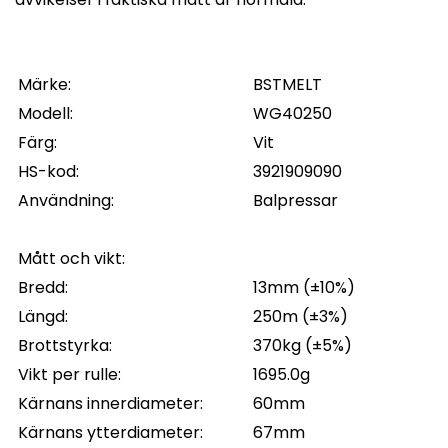
Märke:
BSTMELT
Modell:
WG40250
Färg:
Vit
HS-kod:
3921909090
Användning:
Balpressar
Mått och vikt:
Bredd:
13mm (±10%)
Längd:
250m (±3%)
Brottstyrka:
370kg (±5%)
Vikt per rulle:
1695.0g
Kärnans innerdiameter:
60mm
Kärnans ytterdiameter:
67mm