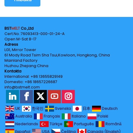
BST
MELT
Co.,Ltd
Cert.No.‌:76093413-000-01-24-A
Open M-Sat 8-17
Adress
LG1, Mirror Tower
61 Mody Road Tsim Sha Tsui,Kowloon, Hongkong, China
Mainland Factory
Huzhou·Zhejiang·China
Kontakta
International: +86 13655829149
Domestic: +86 18657226687
info@bstmelt.com
UK
한국인
Svenska
日本
Deutsch
Australia
Français
Italiano
Polski
Nederlands
Türkçe
Português
Română
Español
USA
Čeština
Canada (English)