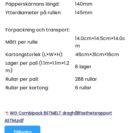
Papperskärnans längd:
140mm
Ytterdiameter på rullen:
145mm
Förpackning och transport:
14.0cm×14.5cm×14.0c
Mått per rulle:
m
Kartongstorlek (L×W×H):
46cm×31cm×16cm
Lager per pall (1.1m×1.1m×1.2
8 lager
m):
Rullar per pall:
288 rullar
Rullar per kartong:
6 rullar
WG Combipack BSTMELT draghållfasthetsrapport
ASTM.pdf
Tillbaka