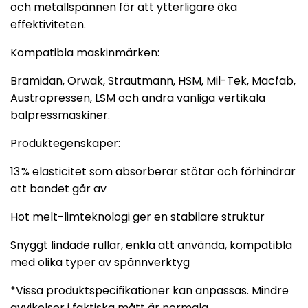
och metallspännen för att ytterligare öka
effektiviteten.
Kompatibla maskinmärken:
Bramidan, Orwak, Strautmann, HSM, Mil-Tek, Macfab,
Austropressen, LSM och andra vanliga vertikala
balpressmaskiner.
Produktegenskaper:
13 % elasticitet som absorberar stötar och förhindrar
att bandet går av
Hot melt-limteknologi ger en stabilare struktur
Snyggt lindade rullar, enkla att använda, kompatibla
med olika typer av spännverktyg
*Vissa produktspecifikationer kan anpassas. Mindre
avvikelser i faktiska mått är normala.