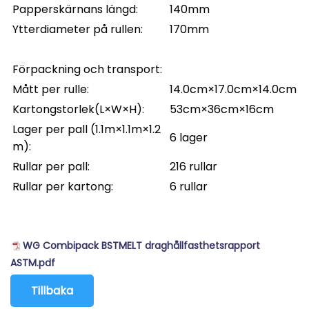
Papperskärnans längd:
140mm
Ytterdiameter på rullen:
170mm
Förpackning och transport:
Mått per rulle:
14.0cm×17.0cm×14.0cm
Kartongstorlek(L×W×H):
53cm×36cm×16cm
Lager per pall (1.1m×1.1m×1.2
6 lager
m):
Rullar per pall:
216 rullar
Rullar per kartong:
6 rullar
WG Combipack BSTMELT draghållfasthetsrapport
ASTM.pdf
Tillbaka