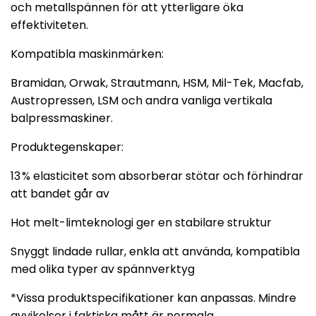
och metallspännen för att ytterligare öka
effektiviteten.
Kompatibla maskinmärken:
Bramidan, Orwak, Strautmann, HSM, Mil-Tek, Macfab,
Austropressen, LSM och andra vanliga vertikala
balpressmaskiner.
Produktegenskaper:
13 % elasticitet som absorberar stötar och förhindrar
att bandet går av
Hot melt-limteknologi ger en stabilare struktur
Snyggt lindade rullar, enkla att använda, kompatibla
med olika typer av spännverktyg
*Vissa produktspecifikationer kan anpassas. Mindre
avvikelser i faktiska mått är normala.