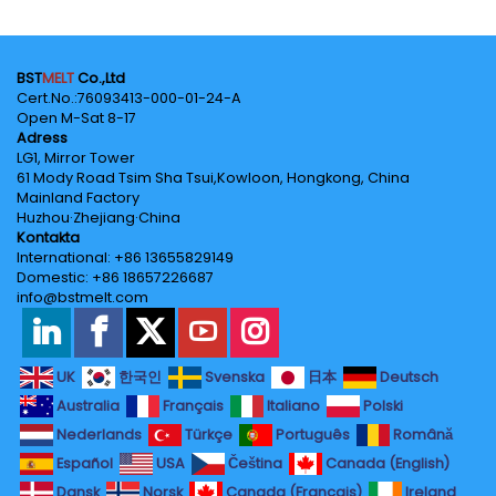
BST
MELT
Co.,Ltd
Cert.No.‌:76093413-000-01-24-A
Open M-Sat 8-17
Adress
LG1, Mirror Tower
61 Mody Road Tsim Sha Tsui,Kowloon, Hongkong, China
Mainland Factory
Huzhou·Zhejiang·China
Kontakta
International: +86 13655829149
Domestic: +86 18657226687
info@bstmelt.com
UK
한국인
Svenska
日本
Deutsch
Australia
Français
Italiano
Polski
Nederlands
Türkçe
Português
Română
Español
USA
Čeština
Canada (English)
Dansk
Norsk
Canada (Français)
Ireland