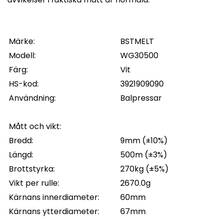
Märke:
BSTMELT
Modell:
WG30500
Färg:
Vit
HS-kod:
3921909090
Användning:
Balpressar
Mått och vikt:
Bredd:
9mm (±10%)
Längd:
500m (±3%)
Brottstyrka:
270kg (±5%)
Vikt per rulle:
2670.0g
Kärnans innerdiameter:
60mm
Kärnans ytterdiameter:
67mm