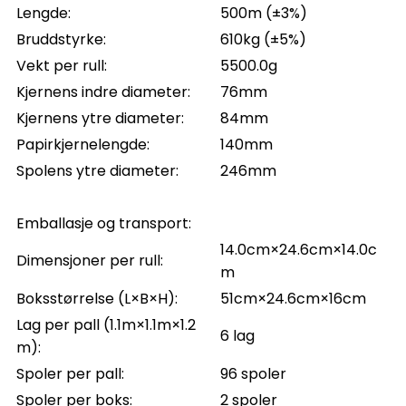
Lengde:
500m (±3%)
Bruddstyrke:
610kg (±5%)
Vekt per rull:
5500.0g
Kjernens indre diameter:
76mm
Kjernens ytre diameter:
84mm
Papirkjernelengde:
140mm
Spolens ytre diameter:
246mm
Emballasje og transport:
14.0cm×24.6cm×14.0c
Dimensjoner per rull:
m
Boksstørrelse (L×B×H):
51cm×24.6cm×16cm
Lag per pall (1.1m×1.1m×1.2
6 lag
m):
Spoler per pall:
96 spoler
Spoler per boks:
2 spoler