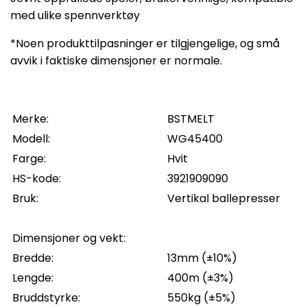
med ulike spennverktøy
*Noen produkttilpasninger er tilgjengelige, og små
avvik i faktiske dimensjoner er normale.
Merke:
BSTMELT
Modell:
WG45400
Farge:
Hvit
HS-kode:
3921909090
Bruk:
Vertikal ballepresser
Dimensjoner og vekt:
Bredde:
13mm (±10%)
Lengde:
400m (±3%)
Bruddstyrke:
550kg (±5%)