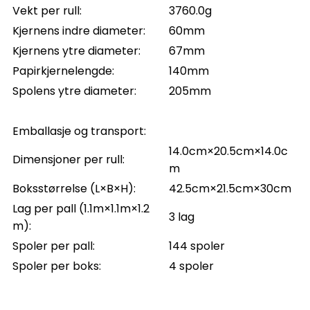
Vekt per rull:
3760.0g
Kjernens indre diameter:
60mm
Kjernens ytre diameter:
67mm
Papirkjernelengde:
140mm
Spolens ytre diameter:
205mm
Emballasje og transport:
14.0cm
×
2
0.5cm
×
14.0c
Dimensjoner per rull:
m
Boksstørrelse (L×B×H):
42.5cm
×
21.5cm
×
30cm
Lag per pall (1.1m×1.1m×1.2
3 lag
m):
Spoler per pall:
144 spoler
Spoler per boks:
4 spoler