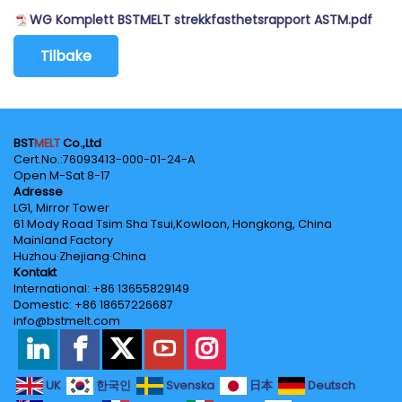
WG Komplett BSTMELT strekkfasthetsrapport ASTM
.pdf
Tilbake
BST
MELT
Co.,Ltd
Cert.No.‌:76093413-000-01-24-A
Open M-Sat 8-17
Adresse
LG1, Mirror Tower
61 Mody Road Tsim Sha Tsui,Kowloon, Hongkong, China
Mainland Factory
Huzhou·Zhejiang·China
Kontakt
International: +86 13655829149
Domestic: +86 18657226687
info@bstmelt.com
UK
한국인
Svenska
日本
Deutsch