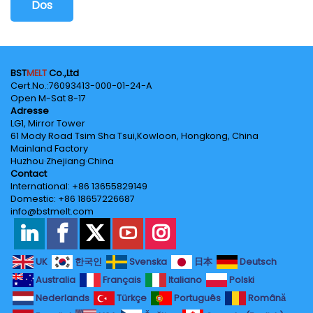
Dos
BST
MELT
Co.,Ltd
Cert.No.‌:76093413-000-01-24-A
Open M-Sat 8-17
Adresse
LG1, Mirror Tower
61 Mody Road Tsim Sha Tsui,Kowloon, Hongkong, China
Mainland Factory
Huzhou·Zhejiang·China
Contact
International: +86 13655829149
Domestic: +86 18657226687
info@bstmelt.com
UK
한국인
Svenska
日本
Deutsch
Australia
Français
Italiano
Polski
Nederlands
Türkçe
Português
Română