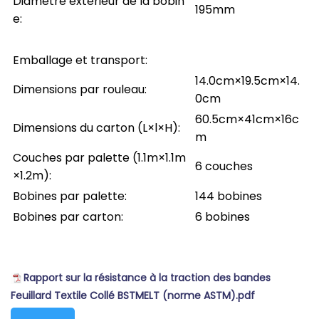
Diamètre extérieur de la bobin
195mm
e:
Emballage et transport:
14.0cm×19.5cm×14.
Dimensions par rouleau:
0cm
60.5cm×41cm×16c
Dimensions du carton (L×l×H):
m
Couches par palette (1.1m×1.1m
6 couches
×1.2m):
Bobines par palette:
144 bobines
Bobines par carton:
6 bobines
Rapport sur la résistance à la traction des bandes
Feuillard Textile Collé BSTMELT (norme ASTM).pdf