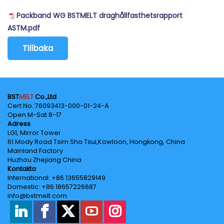
Packband WG BSTMELT draghållfasthetsrapport
ASTM.pdf
Tillbaka
BST
MELT
Co.,Ltd
Cert.No.‌:76093413-000-01-24-A
Open M-Sat 8-17
Adress
LG1, Mirror Tower
61 Mody Road Tsim Sha Tsui,Kowloon, Hongkong, China
Mainland Factory
Huzhou·Zhejiang·China
Kontakta
International: +86 13655829149
Domestic: +86 18657226687
info@bstmelt.com