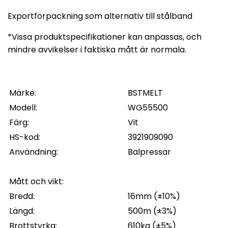
Exportförpackning som alternativ till stålband
*Vissa produktspecifikationer kan anpassas, och
mindre avvikelser i faktiska mått är normala.
Märke:
BSTMELT
Modell:
WG55500
Färg:
Vit
HS-kod:
3921909090
Användning:
Balpressar
Mått och vikt:
Bredd:
16mm (±10%)
Längd:
500m (±3%)
Brottstyrka:
610kg (±5%)