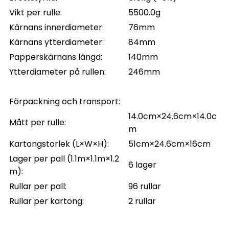
Vikt per rulle:
5500.0g
Kärnans innerdiameter:
76mm
Kärnans ytterdiameter:
84mm
Papperskärnans längd:
140mm
Ytterdiameter på rullen:
246mm
Förpackning och transport:
14.0cm×24.6cm×14.0c
Mått per rulle:
m
Kartongstorlek (L×W×H):
51cm×24.6cm×16cm
Lager per pall (1.1m×1.1m×1.2
6 lager
m):
Rullar per pall:
96 rullar
Rullar per kartong:
2 rullar