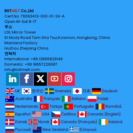
BST
MELT
Co.,Ltd
Cert.No.‌:76093413-000-01-24-A
Open M-Sat 8-17
주소
LG1, Mirror Tower
61 Mody Road Tsim Sha Tsui,Kowloon, Hongkong, China
Mainland Factory
Huzhou·Zhejiang·China
연락처
International: +86 13655829149
Domestic: +86 18657226687
info@bstmelt.com
UK
한국인
Svenska
日本
Deutsch
Australia
Français
Italiano
Polski
Nederlands
Türkçe
Português
Română
Español
USA
Čeština
Canada (English)
Dansk
Norsk
Canada (Français)
Ireland
Русский
New Zealand
Ελληνικά