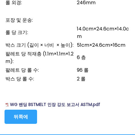
롤 외경
:
246mm
포장 및 운송
:
14.0cm×24.6cm×14.0c
롤 당 크기
:
m
박스 크기 (길이 × 너비 × 높이)
:
51cm×24.6cm×16cm
팔레트 당 적재층
(1.1m×1.1m×1.2
6
층
m):
팔레트 당 롤 수
:
96
롤
박스 당 롤 수
:
2
롤
WG 밴딩 BSTMELT 인장 강도 보고서 ASTM.pdf
뒤쪽에